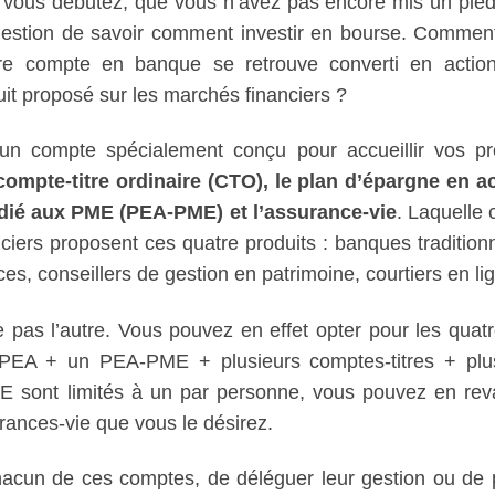
. Si vous débutez, que vous n’avez pas encore mis un pie
uestion de savoir comment investir en bourse. Comment
tre compte en banque se retrouve converti en actio
uit proposé sur les marchés financiers ?
r un compte spécialement conçu pour accueillir vos pr
 compte-titre ordinaire (CTO), le plan d’épargne en a
édié aux PME (PEA-PME) et l’assurance-vie
. Laquelle 
iers proposent ces quatre produits : banques traditionn
s, conseillers de gestion en patrimoine, courtiers en l
pas l’autre. Vous pouvez en effet opter pour les quatr
n PEA + un PEA-PME + plusieurs comptes-titres + plu
E sont limités à un par personne, vous pouvez en re
urances-vie que vous le désirez.
acun de ces comptes, de déléguer leur gestion ou de p