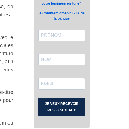
se, de
tres :
vec le
ciales
riture
, afin
d vous
-titre
O pour
mum ou