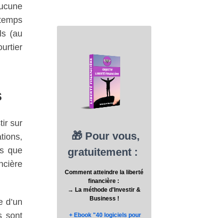
aucune
 temps
ls (au
urtier
s
tir sur
tions,
es que
ncière
e d’un
s sont