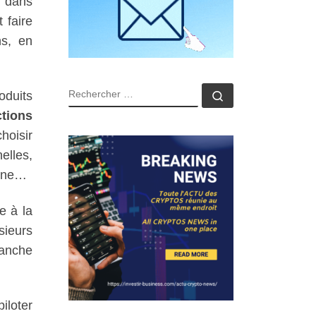
d dans
 faire
ns, en
RECHERCHER
Rechercher …
oduits
ctions
choisir
elles,
igne…
e à la
sieurs
vanche
iloter