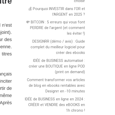
tre
choisir
💰 Pourquoi INVESTIR dans l’OR et
l’ARGENT en 2025 ?
💸 BITCOIN : 5 erreurs qui vous font
 n’est
PERDRE de l’argent (et comment
oint).
les éviter !)
ur des
DESIGNRR (démo / avis) : Guide
éenne.
complet du meilleur logiciel pour
créer des ebooks
titres
IDÉE de BUSINESS automatisé :
créer une BOUTIQUE en ligne POD
(print on demand)
ançais
Comment transformer vos articles
inciter
de blog en ebooks rentables avec
rtir de
Designrr en -10 minutes
u même
IDÉE de BUSINESS en ligne en 2024 :
 Après
CRÉER et VENDRE des eBOOKS en
1h chrono !