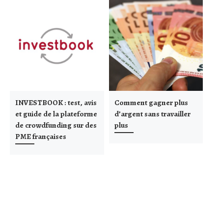
INVESTBOOK : test, avis
Comment gagner plus
H
et guide de la plateforme
d’argent sans travailler
d
de crowdfunding sur des
plus
c
PME françaises
i
in