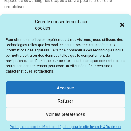
Espace de coworking : les étapes à suivre pour le créer et le
rentabiliser
Investir sur l’avenir : comment le crowdfunding accélère la
Gérer le consentement aux
transition énergétique
cookies
Auto-entrepreneur : comptabilité, compte bancaire, facturation…
Un outil pour tout gérer !
Pour offrir les meilleures expériences à nos visiteurs, nous utilisons des
technologies telles que les cookies pour stocker et/ou accéder aux
Investissement immobilier : comment créer un revenu passif avec
informations des appareils. Le fait de consentir à ces technologies nous
la location saisonnière
permettra de traiter des données telles que le comportement de
navigation ou les ID uniques sur ce site. Le fait de ne pas consentir ou de
E-learning : les meilleurs LMS gratuits et payants pour créer et
retirer son consentement peut avoir un effet négatif sur certaines
vendre des formations en ligne
caractéristiques et fonctions.
Idée de business en ligne automatisé : vendre des formations en
e-learning
Accepter
E-learning : comment créer et vendre des cours en ligne
facilement [avec Teachizy]
Refuser
Indy propose le 1er compte bancaire pro gratuit en ligne !
Voir les préférences
Les investisseurs français misent gros sur Bitbot en tant que
meilleure prévente de crypto-monnaie en 2024
Politique de cookies
Mentions légales pour le site Investir & Business
Financement participatif : comment prêter de l’argent aux