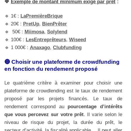
🔷
Exemple de montant minimum exigé par prêt
:
🔹 1€ :
LaPremièreBrique
🔹 20€ :
PretUp
,
BienPrêter
🔹 50€ :
Miimosa
,
Solylend
🔹 100€ :
LesEntreprêteurs
,
Wiseed
🔹 1 000€ :
Anaxago
,
Clubfunding
🔵 Choisir une plateforme de crowdfunding
en fonction du rendement proposé
Le quatrième critère à examiner pour choisir une
plateforme de crowdlending est le taux de rendement
proposé par les projets financés. Le taux de
rendement correspond au
pourcentage d’intérêts
que vous percevez sur votre prêt
. Il varie selon le
niveau de risque du projet, la durée du prêt, le
secteur d’activité, la fiscalité applicable… Il peut aller