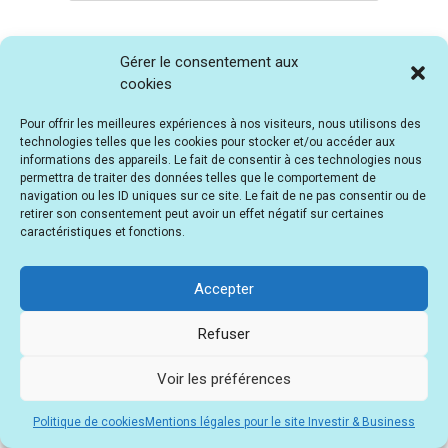
Gérer le consentement aux
cookies
Pour offrir les meilleures expériences à nos visiteurs, nous utilisons des
technologies telles que les cookies pour stocker et/ou accéder aux
informations des appareils. Le fait de consentir à ces technologies nous
permettra de traiter des données telles que le comportement de
ARTICLES RÉCENTS
navigation ou les ID uniques sur ce site. Le fait de ne pas consentir ou de
retirer son consentement peut avoir un effet négatif sur certaines
caractéristiques et fonctions.
💸 Comment j’ai gagné 1 000€/mois en vendant des ebooks créés
avec Designrr 🚀
Accepter
🔍 COMPARATEUR : Où / dans quelle boutique acheter de l’OR et de
l’ARGENT ?
Refuser
🧐 Faut-il acheter de l’or, de l’argent, ou les deux !? Le guide simple
pour choisir
Voir les préférences
💰 Pourquoi INVESTIR dans l’OR et l’ARGENT en 2025 ?
Politique de cookies
Mentions légales pour le site Investir & Business
💸 BITCOIN : 5 erreurs qui vous font PERDRE de l’argent (et comment