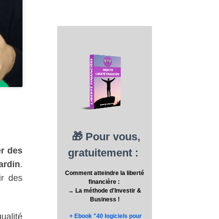
er des
ardin
.
ir des
ualité