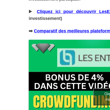
▶️
Cliquez ici pour découvrir LesE
investissement)
➡️
Comparatif des meilleures platefor
Cli
ma