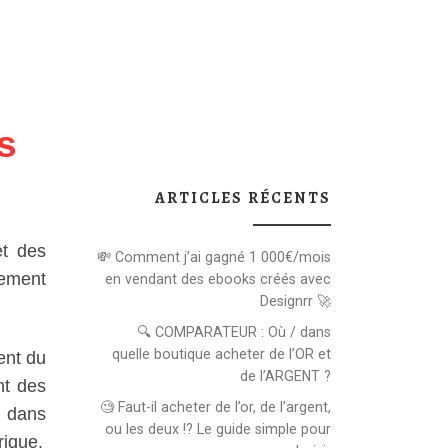
s
ARTICLES RÉCENTS
et des
💸 Comment j’ai gagné 1 000€/mois
ement
en vendant des ebooks créés avec
Designrr 🚀
🔍 COMPARATEUR : Où / dans
quelle boutique acheter de l’OR et
ent du
de l’ARGENT ?
nt des
🧐 Faut-il acheter de l’or, de l’argent,
u dans
ou les deux !? Le guide simple pour
rique.