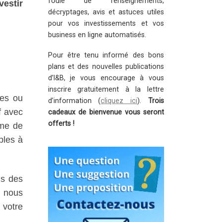
foule de renseignements,
vestir
décryptages, avis et astuces utiles
pour vos investissements et vos
business en ligne automatisés.
Pour être tenu informé des bons
plans et des nouvelles publications
d’I&B, je vous encourage à vous
inscrire gratuitement à la lettre
les ou
d’information (
cliquez ici
).
Trois
f avec
cadeaux de bienvenue vous seront
offerts !
rme de
ples à
is des
, nous
 votre