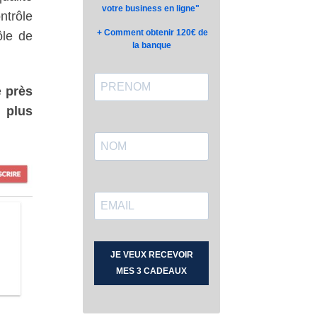
ntrôle
ôle de
e
près
 plus