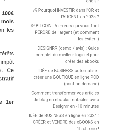
choisir
💰 Pourquoi INVESTIR dans l’OR et
 100€
l’ARGENT en 2025 ?
 mois
💸 BITCOIN : 5 erreurs qui vous font
on les
PERDRE de l’argent (et comment
les éviter !)
DESIGNRR (démo / avis) : Guide
térêts
complet du meilleur logiciel pour
’impôt
créer des ebooks
x. Ce
IDÉE de BUSINESS automatisé :
créer une BOUTIQUE en ligne POD
tratif
(print on demand)
Comment transformer vos articles
de blog en ebooks rentables avec
e 1er
Designrr en -10 minutes
IDÉE de BUSINESS en ligne en 2024 :
CRÉER et VENDRE des eBOOKS en
1h chrono !