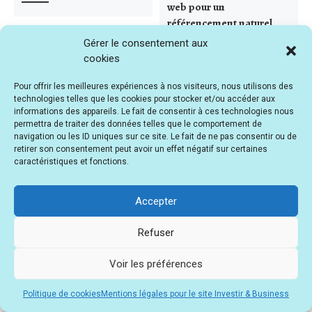
web pour un
référencement naturel
réussi
Gérer le consentement aux
cookies
Pour offrir les meilleures expériences à nos visiteurs, nous utilisons des
technologies telles que les cookies pour stocker et/ou accéder aux
informations des appareils. Le fait de consentir à ces technologies nous
permettra de traiter des données telles que le comportement de
navigation ou les ID uniques sur ce site. Le fait de ne pas consentir ou de
retirer son consentement peut avoir un effet négatif sur certaines
caractéristiques et fonctions.
Accepter
Salut, c’est Nicolas, bienvenue dans la section Conseils d’Investir &
Refuser
Business. Vous y trouverez une foule de renseignements,
décryptages, avis et astuces utiles pour vos investissements et vos
Voir les préférences
business en ligne automatisés.
Pour être tenu informé des bons plans et des nouvelles publications
Politique de cookies
Mentions légales pour le site Investir & Business
d’I&B, je vous encourage à vous inscrire gratuitement à la lettre