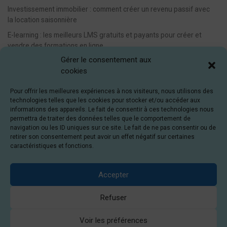
Investissement immobilier : comment créer un revenu passif avec
la location saisonnière
E-learning : les meilleurs LMS gratuits et payants pour créer et
vendre des formations en ligne
Gérer le consentement aux
Idée de business en ligne automatisé : vendre des formations en
cookies
e-learning
E-learning : comment créer et vendre des cours en ligne
Pour offrir les meilleures expériences à nos visiteurs, nous utilisons des
facilement [avec Teachizy]
technologies telles que les cookies pour stocker et/ou accéder aux
informations des appareils. Le fait de consentir à ces technologies nous
Indy propose le 1er compte bancaire pro gratuit en ligne !
permettra de traiter des données telles que le comportement de
Les investisseurs français misent gros sur Bitbot en tant que
navigation ou les ID uniques sur ce site. Le fait de ne pas consentir ou de
meilleure prévente de crypto-monnaie en 2024
retirer son consentement peut avoir un effet négatif sur certaines
caractéristiques et fonctions.
Financement participatif : comment prêter de l’argent aux
entreprises avec le crowdlending
Accepter
Investir en crowdfunding avec un petit budget (10€, 100€, 1000€)
Refuser
Voir les préférences