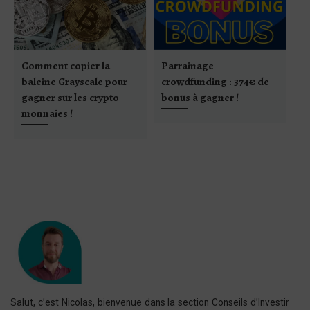
Comment copier la
Parrainage
L
baleine Grayscale pour
crowdfunding : 374€ de
gagner sur les crypto
bonus à gagner !
monnaies !
Salut, c’est Nicolas, bienvenue dans la section Conseils d’Investir