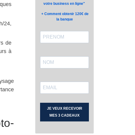
lques
h/24,
rs de
urs à
aysage
rtance
to-