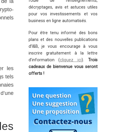
foule de renseignements,
 de la
décryptages, avis et astuces utiles
rypto-
pour vos investissements et vos
onnels
business en ligne automatisés.
Pour être tenu informé des bons
plans et des nouvelles publications
d’I&B, je vous encourage à vous
inscrire gratuitement à la lettre
d’information (
cliquez ici
).
Trois
cadeaux de bienvenue vous seront
er les
offerts !
gs tels
nnaies
 d’une
des