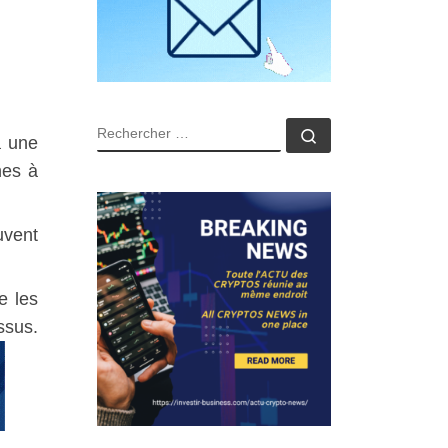
RECHERCHER
Rechercher …
à une
nes à
uvent
e les
ssus.