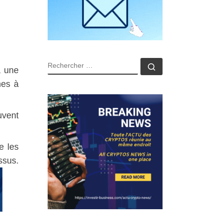
RECHERCHER
Rechercher …
à une
nes à
uvent
e les
ssus.