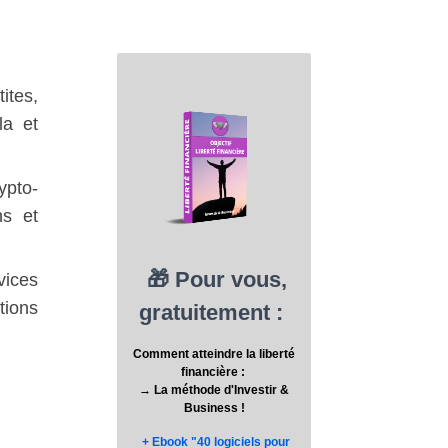
ites,
la et
ypto-
ns et
ices
tions