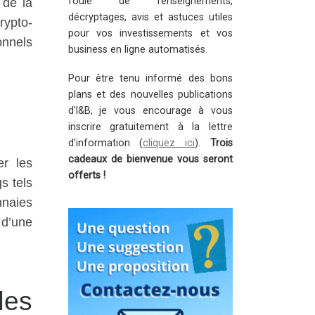
foule de renseignements,
 de la
décryptages, avis et astuces utiles
rypto-
pour vos investissements et vos
onnels
business en ligne automatisés.
Pour être tenu informé des bons
plans et des nouvelles publications
d’I&B, je vous encourage à vous
inscrire gratuitement à la lettre
d’information (
cliquez ici
).
Trois
cadeaux de bienvenue vous seront
er les
offerts !
gs tels
nnaies
 d’une
des