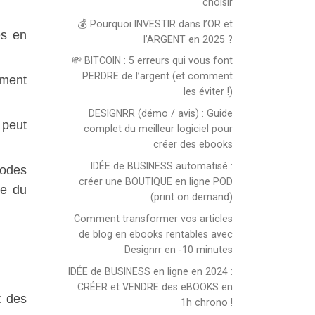
choisir
💰 Pourquoi INVESTIR dans l’OR et
es en
l’ARGENT en 2025 ?
💸 BITCOIN : 5 erreurs qui vous font
PERDRE de l’argent (et comment
ement
les éviter !)
DESIGNRR (démo / avis) : Guide
 peut
complet du meilleur logiciel pour
créer des ebooks
IDÉE de BUSINESS automatisé :
nodes
créer une BOUTIQUE en ligne POD
ie du
(print on demand)
Comment transformer vos articles
de blog en ebooks rentables avec
Designrr en -10 minutes
IDÉE de BUSINESS en ligne en 2024 :
CRÉER et VENDRE des eBOOKS en
t des
1h chrono !