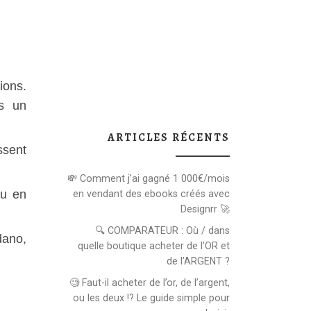
ions.
ns un
ARTICLES RÉCENTS
ssent
💸 Comment j’ai gagné 1 000€/mois
au en
en vendant des ebooks créés avec
Designrr 🚀
🔍 COMPARATEUR : Où / dans
dano,
quelle boutique acheter de l’OR et
de l’ARGENT ?
🧐 Faut-il acheter de l’or, de l’argent,
ou les deux !? Le guide simple pour