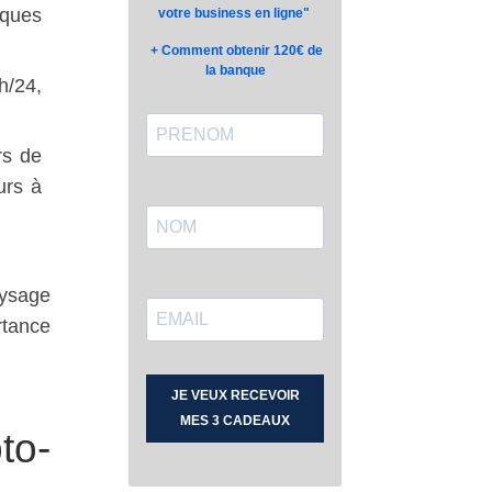
lques
h/24,
rs de
urs à
aysage
rtance
to-