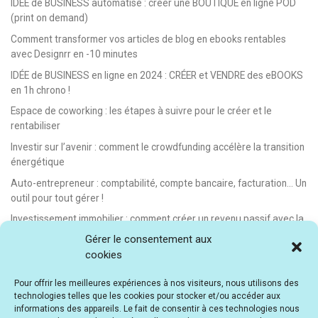
IDÉE de BUSINESS automatisé : créer une BOUTIQUE en ligne POD
(print on demand)
Comment transformer vos articles de blog en ebooks rentables
avec Designrr en -10 minutes
IDÉE de BUSINESS en ligne en 2024 : CRÉER et VENDRE des eBOOKS
en 1h chrono !
Espace de coworking : les étapes à suivre pour le créer et le
rentabiliser
Investir sur l’avenir : comment le crowdfunding accélère la transition
énergétique
Auto-entrepreneur : comptabilité, compte bancaire, facturation… Un
outil pour tout gérer !
Investissement immobilier : comment créer un revenu passif avec la
location saisonnière
Gérer le consentement aux
cookies
E-learning : les meilleurs LMS gratuits et payants pour créer et
vendre des formations en ligne
Pour offrir les meilleures expériences à nos visiteurs, nous utilisons des
Idée de business en ligne automatisé : vendre des formations en e-
technologies telles que les cookies pour stocker et/ou accéder aux
learning
informations des appareils. Le fait de consentir à ces technologies nous