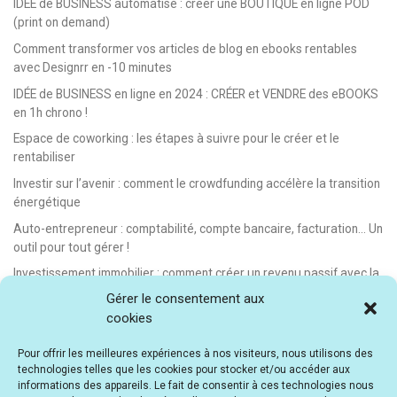
IDÉE de BUSINESS automatisé : créer une BOUTIQUE en ligne POD
(print on demand)
Comment transformer vos articles de blog en ebooks rentables
avec Designrr en -10 minutes
IDÉE de BUSINESS en ligne en 2024 : CRÉER et VENDRE des eBOOKS
en 1h chrono !
Espace de coworking : les étapes à suivre pour le créer et le
rentabiliser
Investir sur l’avenir : comment le crowdfunding accélère la transition
énergétique
Auto-entrepreneur : comptabilité, compte bancaire, facturation… Un
outil pour tout gérer !
Investissement immobilier : comment créer un revenu passif avec la
location saisonnière
Gérer le consentement aux
cookies
E-learning : les meilleurs LMS gratuits et payants pour créer et
vendre des formations en ligne
Pour offrir les meilleures expériences à nos visiteurs, nous utilisons des
Idée de business en ligne automatisé : vendre des formations en e-
technologies telles que les cookies pour stocker et/ou accéder aux
learning
informations des appareils. Le fait de consentir à ces technologies nous