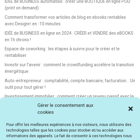
IDÉE de BUSINESS automatisé : créer une BOUTIQUE en ligne POD
(print on demand)
Comment transformer vos articles de blog en ebooks rentables
avec Designrr en -10 minutes
IDÉE de BUSINESS en ligne en 2024 : CRÉER et VENDRE des eBOOKS
en 1h chrono !
Espace de coworking : les étapes à suivre pour le créer et le
rentabiliser
Investir sur l’avenir : comment le crowdfunding accélère la transition
énergétique
Auto-entrepreneur : comptabilité, compte bancaire, facturation… Un
outil pour tout gérer !
Investissement immobilier : comment créer un revenu passif avec la
location saisonnière
Gérer le consentement aux
cookies
E-learning : les meilleurs LMS gratuits et payants pour créer et
vendre des formations en ligne
Pour offrir les meilleures expériences à nos visiteurs, nous utilisons des
Idée de business en ligne automatisé : vendre des formations en e-
technologies telles que les cookies pour stocker et/ou accéder aux
learning
informations des appareils. Le fait de consentir à ces technologies nous