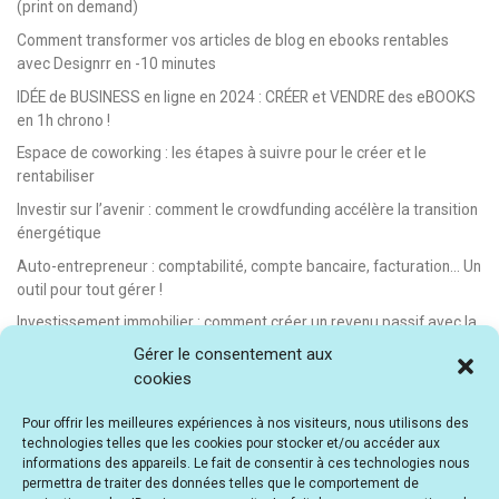
(print on demand)
Comment transformer vos articles de blog en ebooks rentables
avec Designrr en -10 minutes
IDÉE de BUSINESS en ligne en 2024 : CRÉER et VENDRE des eBOOKS
en 1h chrono !
Espace de coworking : les étapes à suivre pour le créer et le
rentabiliser
Investir sur l’avenir : comment le crowdfunding accélère la transition
énergétique
Auto-entrepreneur : comptabilité, compte bancaire, facturation… Un
outil pour tout gérer !
Investissement immobilier : comment créer un revenu passif avec la
location saisonnière
Gérer le consentement aux
cookies
E-learning : les meilleurs LMS gratuits et payants pour créer et
vendre des formations en ligne
Pour offrir les meilleures expériences à nos visiteurs, nous utilisons des
Idée de business en ligne automatisé : vendre des formations en e-
technologies telles que les cookies pour stocker et/ou accéder aux
learning
informations des appareils. Le fait de consentir à ces technologies nous
permettra de traiter des données telles que le comportement de
E-learning : comment créer et vendre des cours en ligne facilement