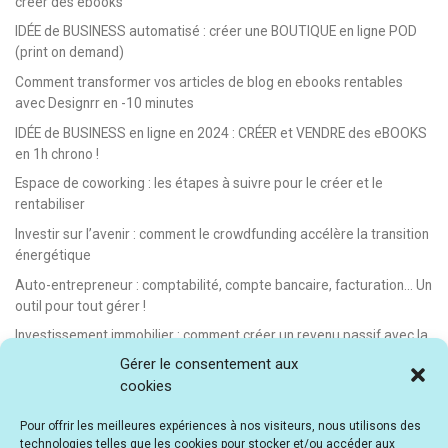
créer des ebooks
IDÉE de BUSINESS automatisé : créer une BOUTIQUE en ligne POD
(print on demand)
Comment transformer vos articles de blog en ebooks rentables
avec Designrr en -10 minutes
IDÉE de BUSINESS en ligne en 2024 : CRÉER et VENDRE des eBOOKS
en 1h chrono !
Espace de coworking : les étapes à suivre pour le créer et le
rentabiliser
Investir sur l’avenir : comment le crowdfunding accélère la transition
énergétique
Auto-entrepreneur : comptabilité, compte bancaire, facturation… Un
outil pour tout gérer !
Investissement immobilier : comment créer un revenu passif avec la
location saisonnière
Gérer le consentement aux
cookies
E-learning : les meilleurs LMS gratuits et payants pour créer et
vendre des formations en ligne
Pour offrir les meilleures expériences à nos visiteurs, nous utilisons des
Idée de business en ligne automatisé : vendre des formations en e-
technologies telles que les cookies pour stocker et/ou accéder aux