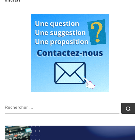
offerts !
RECHERCHER
Rec