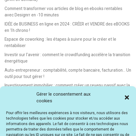
Comment transformer vos articles de blog en ebooks rentables
avec Designrr en -10 minutes
IDÉE de BUSINESS en ligne en 2024 : CRÉER et VENDRE des eBOOKS
en 1h chrono !
Espace de coworking : les étapes à suivre pour le créer et le
rentabiliser
Investir sur l’avenir : comment le crowdfunding accélère la transition
énergétique
Auto-entrepreneur : comptabilité, compte bancaire, facturation… Un
outil pour tout gérer !
Investissement immobilier : comment créer un revenu passif avec la
location saisonnière
Gérer le consentement aux
cookies
E-learning : les meilleurs LMS gratuits et payants pour créer et
vendre des formations en ligne
Pour offrir les meilleures expériences à nos visiteurs, nous utilisons des
Idée de business en ligne automatisé : vendre des formations en e-
technologies telles que les cookies pour stocker et/ou accéder aux
learning
informations des appareils. Le fait de consentir à ces technologies nous
permettra de traiter des données telles que le comportement de
E-learning : comment créer et vendre des cours en ligne facilement
navigation ou les ID uniques sur ce site. Le fait de ne pas consentir ou de