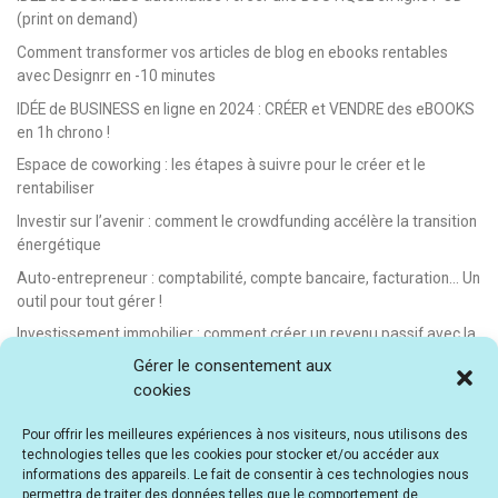
(print on demand)
Comment transformer vos articles de blog en ebooks rentables
avec Designrr en -10 minutes
IDÉE de BUSINESS en ligne en 2024 : CRÉER et VENDRE des eBOOKS
en 1h chrono !
Espace de coworking : les étapes à suivre pour le créer et le
rentabiliser
Investir sur l’avenir : comment le crowdfunding accélère la transition
énergétique
Auto-entrepreneur : comptabilité, compte bancaire, facturation… Un
outil pour tout gérer !
Investissement immobilier : comment créer un revenu passif avec la
location saisonnière
Gérer le consentement aux
cookies
E-learning : les meilleurs LMS gratuits et payants pour créer et
vendre des formations en ligne
Pour offrir les meilleures expériences à nos visiteurs, nous utilisons des
Idée de business en ligne automatisé : vendre des formations en e-
technologies telles que les cookies pour stocker et/ou accéder aux
learning
informations des appareils. Le fait de consentir à ces technologies nous
permettra de traiter des données telles que le comportement de