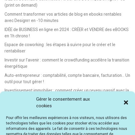
(print on demand)
Comment transformer vos articles de blog en ebooks rentables
avec Designrr en -10 minutes
IDÉE de BUSINESS en ligne en 2024 : CRÉER et VENDRE des eBOOKS
en 1h chrono !
Espace de coworking : les étapes à suivre pour le créer et le
rentabiliser
Investir sur l’avenir : comment le crowdfunding accélère la transition
énergétique
Auto-entrepreneur : comptabilité, compte bancaire, facturation… Un
outil pour tout gérer !
Investissement immobilier : comment créer un revenu passif avec la
location saisonnière
Gérer le consentement aux
cookies
E-learning : les meilleurs LMS gratuits et payants pour créer et
vendre des formations en ligne
Pour offrir les meilleures expériences à nos visiteurs, nous utilisons des
Idée de business en ligne automatisé : vendre des formations en e-
technologies telles que les cookies pour stocker et/ou accéder aux
learning
informations des appareils. Le fait de consentir à ces technologies nous
permettra de traiter des données telles que le comportement de