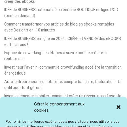
créer des ebooks
IDÉE de BUSINESS automatisé : créer une BOUTIQUE en ligne POD
(print on demand)
Comment transformer vos articles de blog en ebooks rentables
avec Designrr en -10 minutes
IDÉE de BUSINESS en ligne en 2024 : CRÉER et VENDRE des eBOOKS
en 1h chrono !
Espace de coworking : les étapes à suivre pour le créer et le
rentabiliser
Investir sur l’avenir : comment le crowdfunding accélère la transition
énergétique
Auto-entrepreneur : comptabilité, compte bancaire, facturation… Un
outil pour tout gérer !
Investissement immobilier : comment créer un revenu passif avec la
location saisonnière
Gérer le consentement aux
cookies
E-learning : les meilleurs LMS gratuits et payants pour créer et
vendre des formations en ligne
Pour offrir les meilleures expériences à nos visiteurs, nous utilisons des
Idée de business en ligne automatisé : vendre des formations en e-
technologies telles que les cookies pour stocker et/ou accéder aux