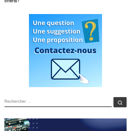
offerts !
RECHERCHER
Rec