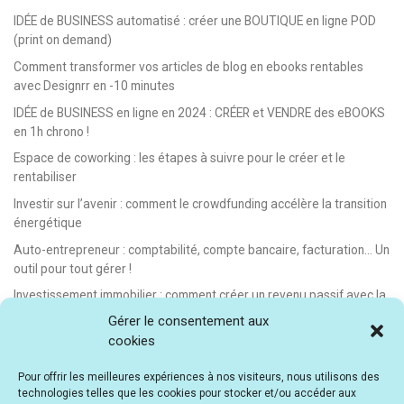
IDÉE de BUSINESS automatisé : créer une BOUTIQUE en ligne POD
(print on demand)
Comment transformer vos articles de blog en ebooks rentables
avec Designrr en -10 minutes
IDÉE de BUSINESS en ligne en 2024 : CRÉER et VENDRE des eBOOKS
en 1h chrono !
Espace de coworking : les étapes à suivre pour le créer et le
rentabiliser
Investir sur l’avenir : comment le crowdfunding accélère la transition
énergétique
Auto-entrepreneur : comptabilité, compte bancaire, facturation… Un
outil pour tout gérer !
Investissement immobilier : comment créer un revenu passif avec la
location saisonnière
Gérer le consentement aux
cookies
E-learning : les meilleurs LMS gratuits et payants pour créer et
vendre des formations en ligne
Pour offrir les meilleures expériences à nos visiteurs, nous utilisons des
Idée de business en ligne automatisé : vendre des formations en e-
technologies telles que les cookies pour stocker et/ou accéder aux