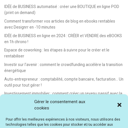
IDÉE de BUSINESS automatisé : créer une BOUTIQUE en ligne POD
(print on demand)
Comment transformer vos articles de blog en ebooks rentables
avec Designrr en -10 minutes
IDÉE de BUSINESS en ligne en 2024 : CRÉER et VENDRE des eBOOKS
en 1h chrono !
Espace de coworking : les étapes à suivre pour le créer et le
rentabiliser
Investir sur l’avenir : comment le crowdfunding accélère la transition
énergétique
Auto-entrepreneur : comptabilité, compte bancaire, facturation… Un
outil pour tout gérer !
Investissement immobilier : comment créer un revenu passif avec la
location saisonnière
Gérer le consentement aux
cookies
E-learning : les meilleurs LMS gratuits et payants pour créer et
vendre des formations en ligne
Pour offrir les meilleures expériences à nos visiteurs, nous utilisons des
Idée de business en ligne automatisé : vendre des formations en e-
technologies telles que les cookies pour stocker et/ou accéder aux