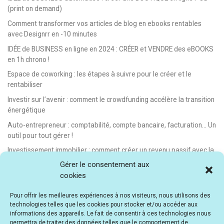
(print on demand)
Comment transformer vos articles de blog en ebooks rentables
avec Designrr en -10 minutes
IDÉE de BUSINESS en ligne en 2024 : CRÉER et VENDRE des eBOOKS
en 1h chrono !
Espace de coworking : les étapes à suivre pour le créer et le
rentabiliser
Investir sur l’avenir : comment le crowdfunding accélère la transition
énergétique
Auto-entrepreneur : comptabilité, compte bancaire, facturation… Un
outil pour tout gérer !
Investissement immobilier : comment créer un revenu passif avec la
location saisonnière
Gérer le consentement aux
cookies
E-learning : les meilleurs LMS gratuits et payants pour créer et
vendre des formations en ligne
Pour offrir les meilleures expériences à nos visiteurs, nous utilisons des
Idée de business en ligne automatisé : vendre des formations en e-
technologies telles que les cookies pour stocker et/ou accéder aux
learning
informations des appareils. Le fait de consentir à ces technologies nous
permettra de traiter des données telles que le comportement de