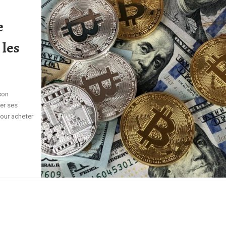
e
 les
son
er ses
pour acheter