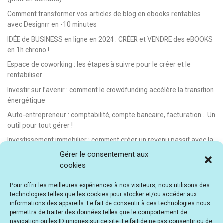
Comment transformer vos articles de blog en ebooks rentables
avec Designrr en -10 minutes
IDÉE de BUSINESS en ligne en 2024 : CRÉER et VENDRE des eBOOKS
en 1h chrono !
Espace de coworking : les étapes à suivre pour le créer et le
rentabiliser
Investir sur l’avenir : comment le crowdfunding accélère la transition
énergétique
Auto-entrepreneur : comptabilité, compte bancaire, facturation… Un
outil pour tout gérer !
Investissement immobilier : comment créer un revenu passif avec la
location saisonnière
Gérer le consentement aux
cookies
E-learning : les meilleurs LMS gratuits et payants pour créer et
vendre des formations en ligne
Pour offrir les meilleures expériences à nos visiteurs, nous utilisons des
Idée de business en ligne automatisé : vendre des formations en e-
technologies telles que les cookies pour stocker et/ou accéder aux
learning
informations des appareils. Le fait de consentir à ces technologies nous
permettra de traiter des données telles que le comportement de
E-learning : comment créer et vendre des cours en ligne facilement
navigation ou les ID uniques sur ce site. Le fait de ne pas consentir ou de