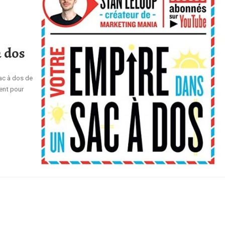
à dos
sac à dos de
ent pour