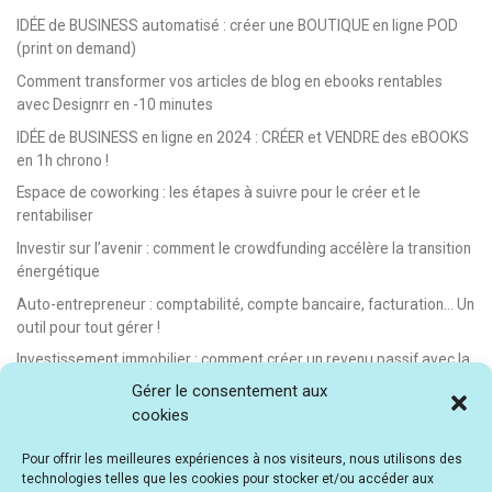
IDÉE de BUSINESS automatisé : créer une BOUTIQUE en ligne POD
(print on demand)
Comment transformer vos articles de blog en ebooks rentables
avec Designrr en -10 minutes
IDÉE de BUSINESS en ligne en 2024 : CRÉER et VENDRE des eBOOKS
en 1h chrono !
Espace de coworking : les étapes à suivre pour le créer et le
rentabiliser
Investir sur l’avenir : comment le crowdfunding accélère la transition
énergétique
Auto-entrepreneur : comptabilité, compte bancaire, facturation… Un
outil pour tout gérer !
Investissement immobilier : comment créer un revenu passif avec la
location saisonnière
Gérer le consentement aux
cookies
E-learning : les meilleurs LMS gratuits et payants pour créer et
vendre des formations en ligne
Pour offrir les meilleures expériences à nos visiteurs, nous utilisons des
Idée de business en ligne automatisé : vendre des formations en e-
technologies telles que les cookies pour stocker et/ou accéder aux