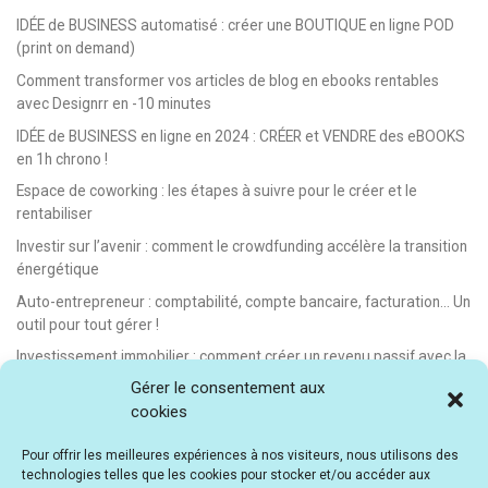
IDÉE de BUSINESS automatisé : créer une BOUTIQUE en ligne POD
(print on demand)
Comment transformer vos articles de blog en ebooks rentables
avec Designrr en -10 minutes
IDÉE de BUSINESS en ligne en 2024 : CRÉER et VENDRE des eBOOKS
en 1h chrono !
Espace de coworking : les étapes à suivre pour le créer et le
rentabiliser
Investir sur l’avenir : comment le crowdfunding accélère la transition
énergétique
Auto-entrepreneur : comptabilité, compte bancaire, facturation… Un
outil pour tout gérer !
Investissement immobilier : comment créer un revenu passif avec la
location saisonnière
Gérer le consentement aux
cookies
E-learning : les meilleurs LMS gratuits et payants pour créer et
vendre des formations en ligne
Pour offrir les meilleures expériences à nos visiteurs, nous utilisons des
Idée de business en ligne automatisé : vendre des formations en e-
technologies telles que les cookies pour stocker et/ou accéder aux