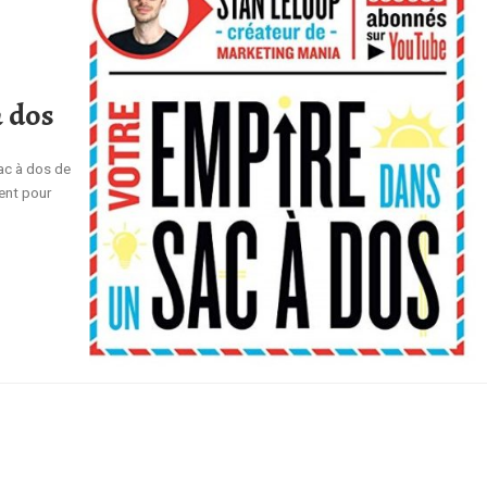
à dos
sac à dos de
ent pour