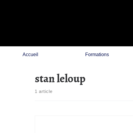
Skip
to
content
Accueil
Formations
stan leloup
1 article