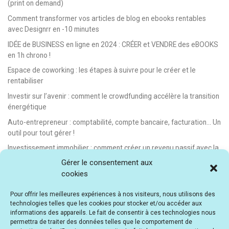
(print on demand)
Comment transformer vos articles de blog en ebooks rentables
avec Designrr en -10 minutes
IDÉE de BUSINESS en ligne en 2024 : CRÉER et VENDRE des eBOOKS
en 1h chrono !
Espace de coworking : les étapes à suivre pour le créer et le
rentabiliser
Investir sur l’avenir : comment le crowdfunding accélère la transition
énergétique
Auto-entrepreneur : comptabilité, compte bancaire, facturation… Un
outil pour tout gérer !
Investissement immobilier : comment créer un revenu passif avec la
location saisonnière
Gérer le consentement aux
cookies
E-learning : les meilleurs LMS gratuits et payants pour créer et
vendre des formations en ligne
Pour offrir les meilleures expériences à nos visiteurs, nous utilisons des
Idée de business en ligne automatisé : vendre des formations en e-
technologies telles que les cookies pour stocker et/ou accéder aux
learning
informations des appareils. Le fait de consentir à ces technologies nous
permettra de traiter des données telles que le comportement de
E-learning : comment créer et vendre des cours en ligne facilement