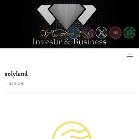
Skip
to
content
solylend
1 article