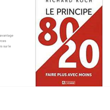
davantage
urces
s sur le