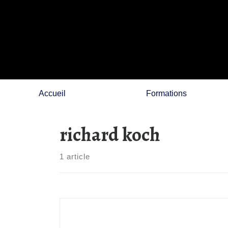
Skip
to
content
Accueil
Formations
richard koch
1 article