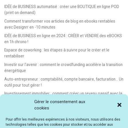
IDÉE de BUSINESS automatisé : créer une BOUTIQUE en ligne POD
(print on demand)
Comment transformer vos articles de blog en ebooks rentables
avec Designrr en -10 minutes
IDÉE de BUSINESS en ligne en 2024 : CRÉER et VENDRE des eBOOKS
en 1h chrono !
Espace de coworking : les étapes à suivre pour le créer et le
rentabiliser
Investir sur l’avenir : comment le crowdfunding accélère la transition
énergétique
Auto-entrepreneur : comptabilité, compte bancaire, facturation… Un
outil pour tout gérer !
Investissement immobilier : comment créer un revenu passif avec la
location saisonnière
Gérer le consentement aux
cookies
E-learning : les meilleurs LMS gratuits et payants pour créer et
vendre des formations en ligne
Pour offrir les meilleures expériences à nos visiteurs, nous utilisons des
Idée de business en ligne automatisé : vendre des formations en e-
technologies telles que les cookies pour stocker et/ou accéder aux