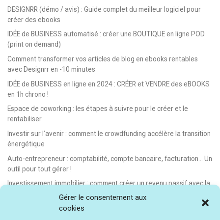
DESIGNRR (démo / avis) : Guide complet du meilleur logiciel pour
créer des ebooks
IDÉE de BUSINESS automatisé : créer une BOUTIQUE en ligne POD
(print on demand)
Comment transformer vos articles de blog en ebooks rentables
avec Designrr en -10 minutes
IDÉE de BUSINESS en ligne en 2024 : CRÉER et VENDRE des eBOOKS
en 1h chrono !
Espace de coworking : les étapes à suivre pour le créer et le
rentabiliser
Investir sur l’avenir : comment le crowdfunding accélère la transition
énergétique
Auto-entrepreneur : comptabilité, compte bancaire, facturation… Un
outil pour tout gérer !
Investissement immobilier : comment créer un revenu passif avec la
location saisonnière
Gérer le consentement aux
cookies
E-learning : les meilleurs LMS gratuits et payants pour créer et
vendre des formations en ligne