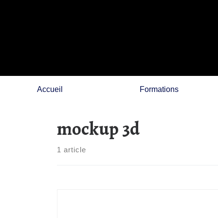
Skip
to
content
Accueil
Formations
mockup 3d
1 article