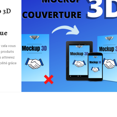
p 3D
que
r cela vous
 produits
 attirerez
ilité grâce