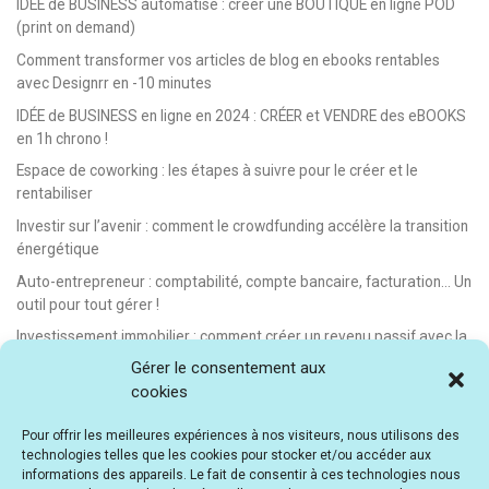
IDÉE de BUSINESS automatisé : créer une BOUTIQUE en ligne POD
(print on demand)
Comment transformer vos articles de blog en ebooks rentables
avec Designrr en -10 minutes
IDÉE de BUSINESS en ligne en 2024 : CRÉER et VENDRE des eBOOKS
en 1h chrono !
Espace de coworking : les étapes à suivre pour le créer et le
rentabiliser
Investir sur l’avenir : comment le crowdfunding accélère la transition
énergétique
Auto-entrepreneur : comptabilité, compte bancaire, facturation… Un
outil pour tout gérer !
Investissement immobilier : comment créer un revenu passif avec la
location saisonnière
Gérer le consentement aux
cookies
E-learning : les meilleurs LMS gratuits et payants pour créer et
vendre des formations en ligne
Pour offrir les meilleures expériences à nos visiteurs, nous utilisons des
Idée de business en ligne automatisé : vendre des formations en e-
technologies telles que les cookies pour stocker et/ou accéder aux
learning
informations des appareils. Le fait de consentir à ces technologies nous