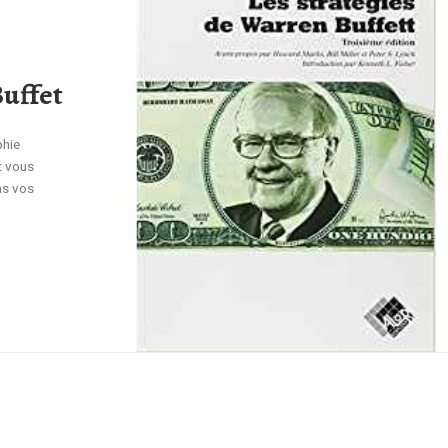
Buffet
phie
t vous
ns vos