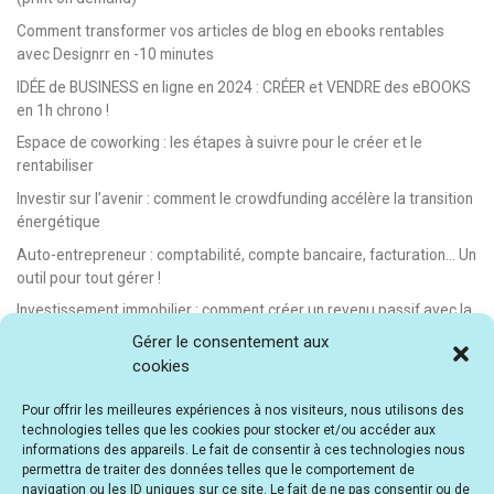
Comment transformer vos articles de blog en ebooks rentables
avec Designrr en -10 minutes
IDÉE de BUSINESS en ligne en 2024 : CRÉER et VENDRE des eBOOKS
en 1h chrono !
Espace de coworking : les étapes à suivre pour le créer et le
rentabiliser
Investir sur l’avenir : comment le crowdfunding accélère la transition
énergétique
Auto-entrepreneur : comptabilité, compte bancaire, facturation… Un
outil pour tout gérer !
Investissement immobilier : comment créer un revenu passif avec la
location saisonnière
Gérer le consentement aux
cookies
E-learning : les meilleurs LMS gratuits et payants pour créer et
vendre des formations en ligne
Pour offrir les meilleures expériences à nos visiteurs, nous utilisons des
Idée de business en ligne automatisé : vendre des formations en e-
technologies telles que les cookies pour stocker et/ou accéder aux
learning
informations des appareils. Le fait de consentir à ces technologies nous
permettra de traiter des données telles que le comportement de
E-learning : comment créer et vendre des cours en ligne facilement
navigation ou les ID uniques sur ce site. Le fait de ne pas consentir ou de