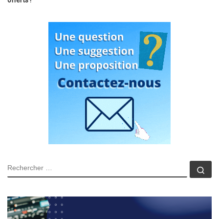
offerts !
RECHERCHER
Rec