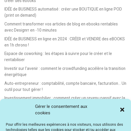
créer des ebooks
IDÉE de BUSINESS automatisé : créer une BOUTIQUE en ligne POD
(print on demand)
Comment transformer vos articles de blog en ebooks rentables
avec Designrr en -10 minutes
IDÉE de BUSINESS en ligne en 2024 : CRÉER et VENDRE des eBOOKS
en 1h chrono !
Espace de coworking : les étapes à suivre pour le créer et le
rentabiliser
Investir sur l’avenir : comment le crowdfunding accélère la transition
énergétique
Auto-entrepreneur : comptabilité, compte bancaire, facturation… Un
outil pour tout gérer !
Investissement immobilier : comment créer un revenu passif avec la
location saisonnière
Gérer le consentement aux
cookies
E-learning : les meilleurs LMS gratuits et payants pour créer et
vendre des formations en ligne
Pour offrir les meilleures expériences à nos visiteurs, nous utilisons des
Idée de business en ligne automatisé : vendre des formations en e-
technologies telles que les cookies pour stocker et/ou accéder aux