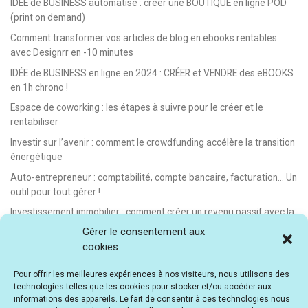
IDÉE de BUSINESS automatisé : créer une BOUTIQUE en ligne POD
(print on demand)
Comment transformer vos articles de blog en ebooks rentables
avec Designrr en -10 minutes
IDÉE de BUSINESS en ligne en 2024 : CRÉER et VENDRE des eBOOKS
en 1h chrono !
Espace de coworking : les étapes à suivre pour le créer et le
rentabiliser
Investir sur l’avenir : comment le crowdfunding accélère la transition
énergétique
Auto-entrepreneur : comptabilité, compte bancaire, facturation… Un
outil pour tout gérer !
Investissement immobilier : comment créer un revenu passif avec la
location saisonnière
Gérer le consentement aux
cookies
E-learning : les meilleurs LMS gratuits et payants pour créer et
vendre des formations en ligne
Pour offrir les meilleures expériences à nos visiteurs, nous utilisons des
Idée de business en ligne automatisé : vendre des formations en e-
technologies telles que les cookies pour stocker et/ou accéder aux
learning
informations des appareils. Le fait de consentir à ces technologies nous