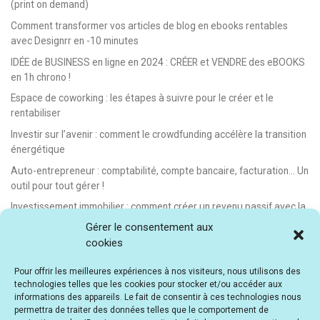
(print on demand)
Comment transformer vos articles de blog en ebooks rentables
avec Designrr en -10 minutes
IDÉE de BUSINESS en ligne en 2024 : CRÉER et VENDRE des eBOOKS
en 1h chrono !
Espace de coworking : les étapes à suivre pour le créer et le
rentabiliser
Investir sur l’avenir : comment le crowdfunding accélère la transition
énergétique
Auto-entrepreneur : comptabilité, compte bancaire, facturation… Un
outil pour tout gérer !
Investissement immobilier : comment créer un revenu passif avec la
location saisonnière
Gérer le consentement aux
cookies
E-learning : les meilleurs LMS gratuits et payants pour créer et
vendre des formations en ligne
Pour offrir les meilleures expériences à nos visiteurs, nous utilisons des
Idée de business en ligne automatisé : vendre des formations en e-
technologies telles que les cookies pour stocker et/ou accéder aux
learning
informations des appareils. Le fait de consentir à ces technologies nous
permettra de traiter des données telles que le comportement de
E-learning : comment créer et vendre des cours en ligne facilement