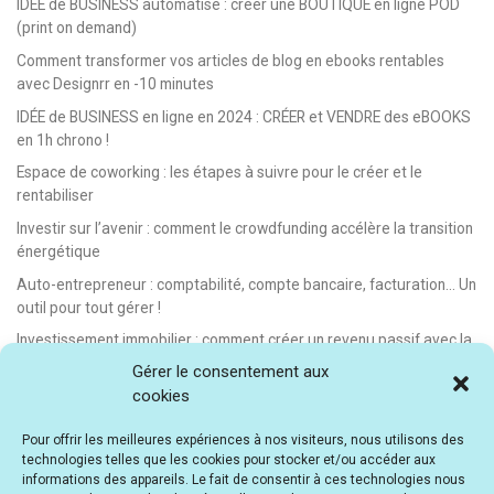
IDÉE de BUSINESS automatisé : créer une BOUTIQUE en ligne POD
(print on demand)
Comment transformer vos articles de blog en ebooks rentables
avec Designrr en -10 minutes
IDÉE de BUSINESS en ligne en 2024 : CRÉER et VENDRE des eBOOKS
en 1h chrono !
Espace de coworking : les étapes à suivre pour le créer et le
rentabiliser
Investir sur l’avenir : comment le crowdfunding accélère la transition
énergétique
Auto-entrepreneur : comptabilité, compte bancaire, facturation… Un
outil pour tout gérer !
Investissement immobilier : comment créer un revenu passif avec la
location saisonnière
Gérer le consentement aux
cookies
E-learning : les meilleurs LMS gratuits et payants pour créer et
vendre des formations en ligne
Pour offrir les meilleures expériences à nos visiteurs, nous utilisons des
Idée de business en ligne automatisé : vendre des formations en e-
technologies telles que les cookies pour stocker et/ou accéder aux
learning
informations des appareils. Le fait de consentir à ces technologies nous