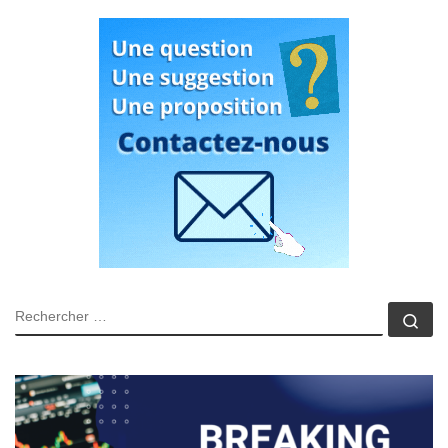
RECHERCHER
Rec