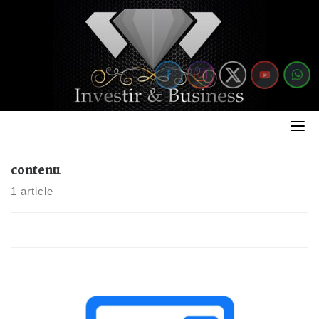
Skip
to
content
contenu
1 article