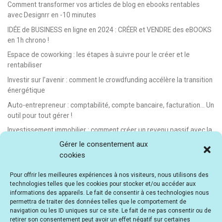
Comment transformer vos articles de blog en ebooks rentables
avec Designrr en -10 minutes
IDÉE de BUSINESS en ligne en 2024 : CRÉER et VENDRE des eBOOKS
en 1h chrono !
Espace de coworking : les étapes à suivre pour le créer et le
rentabiliser
Investir sur l’avenir : comment le crowdfunding accélère la transition
énergétique
Auto-entrepreneur : comptabilité, compte bancaire, facturation… Un
outil pour tout gérer !
Investissement immobilier : comment créer un revenu passif avec la
location saisonnière
Gérer le consentement aux
cookies
E-learning : les meilleurs LMS gratuits et payants pour créer et
vendre des formations en ligne
Pour offrir les meilleures expériences à nos visiteurs, nous utilisons des
Idée de business en ligne automatisé : vendre des formations en e-
technologies telles que les cookies pour stocker et/ou accéder aux
learning
informations des appareils. Le fait de consentir à ces technologies nous
permettra de traiter des données telles que le comportement de
E-learning : comment créer et vendre des cours en ligne facilement
navigation ou les ID uniques sur ce site. Le fait de ne pas consentir ou de
[avec Teachizy]
retirer son consentement peut avoir un effet négatif sur certaines