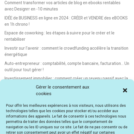
Comment transformer vos articles de blog en ebooks rentables
avec Designrr en -10 minutes
IDÉE de BUSINESS en ligne en 2024 : CRÉER et VENDRE des eBOOKS
en 1h chrono !
Espace de coworking : les étapes à suivre pour le créer et le
rentabiliser
Investir sur l’avenir : comment le crowdfunding accélère la transition
énergétique
Auto-entrepreneur : comptabilité, compte bancaire, facturation… Un
outil pour tout gérer !
Investissement immobilier : comment créer un revenu passif avec la
location saisonnière
Gérer le consentement aux
cookies
E-learning : les meilleurs LMS gratuits et payants pour créer et
vendre des formations en ligne
Pour offrir les meilleures expériences à nos visiteurs, nous utilisons des
Idée de business en ligne automatisé : vendre des formations en e-
technologies telles que les cookies pour stocker et/ou accéder aux
learning
informations des appareils. Le fait de consentir à ces technologies nous
permettra de traiter des données telles que le comportement de
E-learning : comment créer et vendre des cours en ligne facilement
navigation ou les ID uniques sur ce site. Le fait de ne pas consentir ou de
[avec Teachizy]
retirer son consentement peut avoir un effet négatif sur certaines