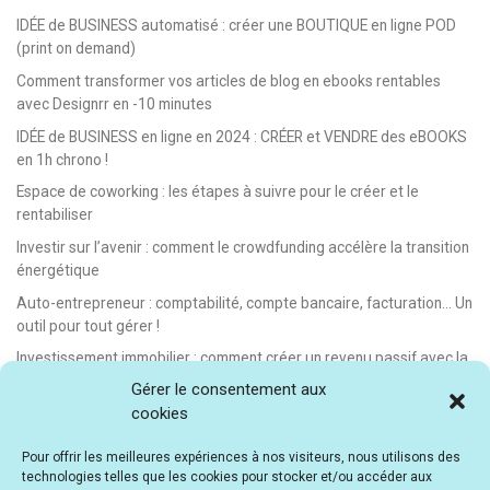
IDÉE de BUSINESS automatisé : créer une BOUTIQUE en ligne POD
(print on demand)
Comment transformer vos articles de blog en ebooks rentables
avec Designrr en -10 minutes
IDÉE de BUSINESS en ligne en 2024 : CRÉER et VENDRE des eBOOKS
en 1h chrono !
Espace de coworking : les étapes à suivre pour le créer et le
rentabiliser
Investir sur l’avenir : comment le crowdfunding accélère la transition
énergétique
Auto-entrepreneur : comptabilité, compte bancaire, facturation… Un
outil pour tout gérer !
Investissement immobilier : comment créer un revenu passif avec la
location saisonnière
Gérer le consentement aux
cookies
E-learning : les meilleurs LMS gratuits et payants pour créer et
vendre des formations en ligne
Pour offrir les meilleures expériences à nos visiteurs, nous utilisons des
Idée de business en ligne automatisé : vendre des formations en e-
technologies telles que les cookies pour stocker et/ou accéder aux