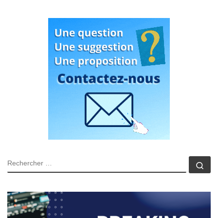
RECHERCHER
Rec