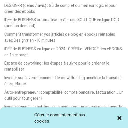
DESIGNRR (démo / avis) : Guide complet du meilleur logiciel pour
créer des ebooks
IDÉE de BUSINESS automatisé : créer une BOUTIQUE en ligne POD
(print on demand)
Comment transformer vos articles de blog en ebooks rentables
avec Designrr en -10 minutes
IDÉE de BUSINESS en ligne en 2024 : CRÉER et VENDRE des eBOOKS
en 1h chrono !
Espace de coworking : les étapes à suivre pour le créer et le
rentabiliser
Investir sur l’avenir : comment le crowdfunding accélère la transition
énergétique
Auto-entrepreneur : comptabilité, compte bancaire, facturation… Un
outil pour tout gérer !
Investissement immobilier : comment créer un revenu passif avec la
location saisonnière
Gérer le consentement aux
cookies
E-learning : les meilleurs LMS gratuits et payants pour créer et
vendre des formations en ligne