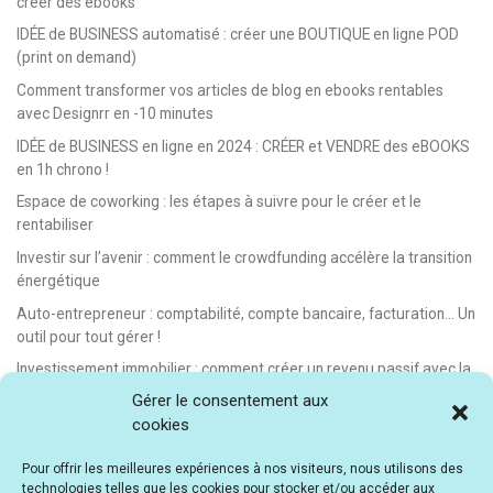
créer des ebooks
IDÉE de BUSINESS automatisé : créer une BOUTIQUE en ligne POD
(print on demand)
Comment transformer vos articles de blog en ebooks rentables
avec Designrr en -10 minutes
IDÉE de BUSINESS en ligne en 2024 : CRÉER et VENDRE des eBOOKS
en 1h chrono !
Espace de coworking : les étapes à suivre pour le créer et le
rentabiliser
Investir sur l’avenir : comment le crowdfunding accélère la transition
énergétique
Auto-entrepreneur : comptabilité, compte bancaire, facturation… Un
outil pour tout gérer !
Investissement immobilier : comment créer un revenu passif avec la
location saisonnière
Gérer le consentement aux
cookies
E-learning : les meilleurs LMS gratuits et payants pour créer et
vendre des formations en ligne
Pour offrir les meilleures expériences à nos visiteurs, nous utilisons des
Idée de business en ligne automatisé : vendre des formations en e-
technologies telles que les cookies pour stocker et/ou accéder aux