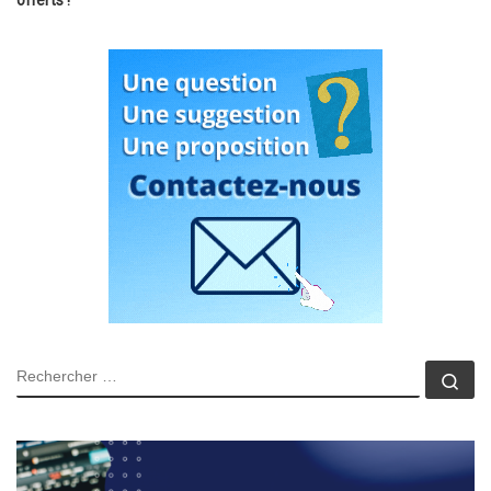
offerts !
RECHERCHER
Rec