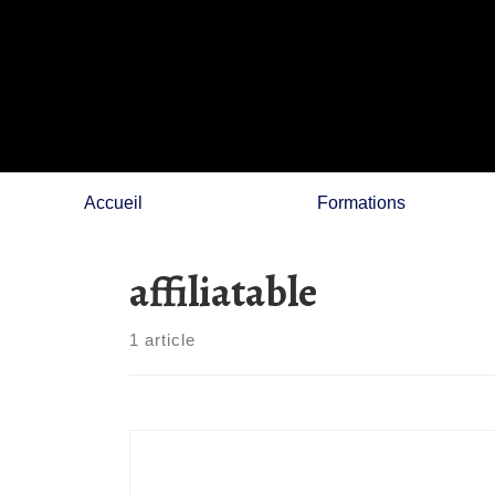
Skip
to
content
Accueil
Formations
affiliatable
1 article