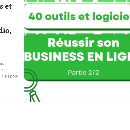
s et
dio,
on,
tenu,
iciels pour